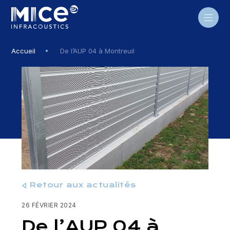
Skip
to
content
Accueil
De l’AUP 04 à Montreuil
Retour aux actualités
26 FÉVRIER 2024
De l’AUP 04 à