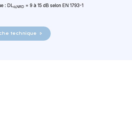
ue : DL
= 9 à 15 dB selon EN 1793-1
α,NRD
che technique
11227 NANTERRE
Pays : France