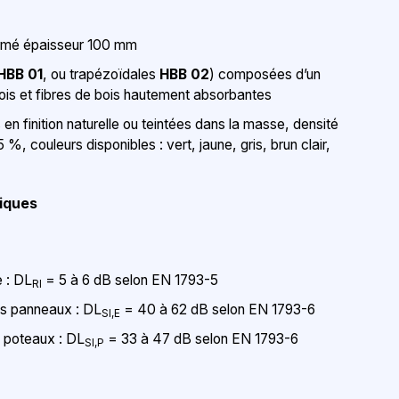
rmé épaisseur 100 mm
HBB 01
, ou trapézoïdales
HBB 02
) composées d’un
is et fibres de bois hautement absorbantes
 en finition naturelle ou teintées dans la masse, densité
 %, couleurs disponibles : vert, jaune, gris, brun clair,
tiques
 : DL
= 5 à 6 dB selon EN 1793-5
RI
des panneaux : DL
= 40 à 62 dB selon EN 1793-6
SI,E
s poteaux : DL
= 33 à 47 dB selon EN 1793-6
SI,P