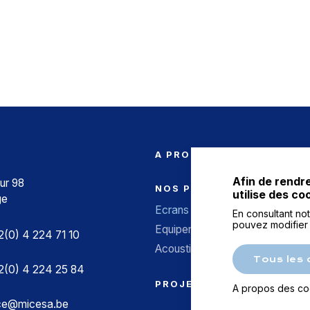
A PROPOS
Afin de rendre
ur 98
NOS PRODUITS
utilise des co
ge
Ecrans acoustiques
En consultant no
pouvez modifier
Equipements d’ouvrages d’art
(0) 4 224 71 10
Acoustique industrielle
Tous les 
2(0) 4 224 25 84
PROJETS SUR MESURE
A propos des co
ce@micesa.be