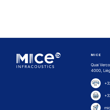
MICE
Quai Verco
4000, Liè
+32
+3
mi