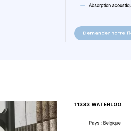
Absorption acoustiq
Demander notre fi