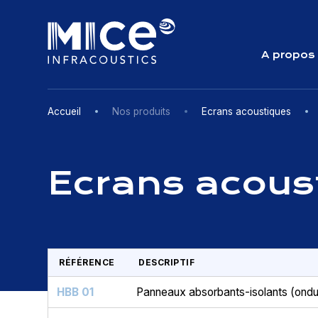
Skip
to
content
A propos
Accueil
Nos produits
Ecrans acoustiques
Ecrans acous
RÉFÉRENCE
DESCRIPTIF
HBB 01
Panneaux absorbants-isolants (ondu