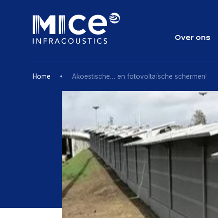
Skip
to
content
Over ons
Home
Akoestische… en fotovoltaïsche schermen!