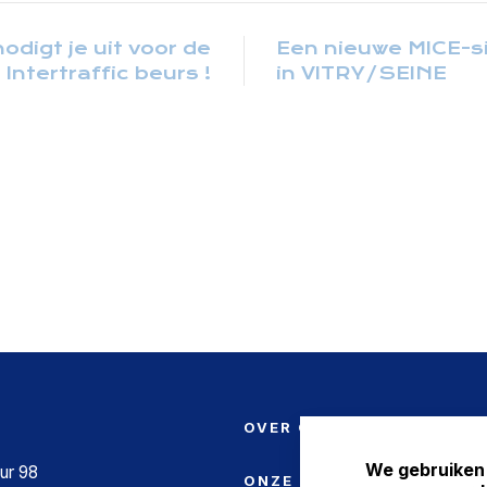
odigt je uit voor de
Een nieuwe MICE-s
Intertraffic beurs !
in VITRY/SEINE
OVER ONS
We gebruiken
ur 98
ONZE PRODUCTEN