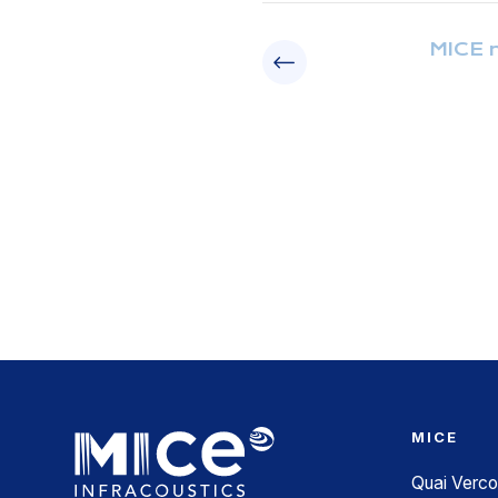
MICE n
MICE
Quai Verco