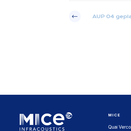
AUP 04 gepla
MICE
Quai Verco