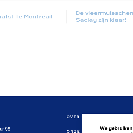
De vleermuissche
atst te Montreuil
Saclay zijn klaar!
OVER ONS
We gebruiken
ur 98
ONZE PRODUCTEN