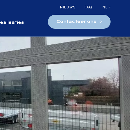
een categorie
NIEUWS
FAQ
NL
Contacteer ons
ealisaties