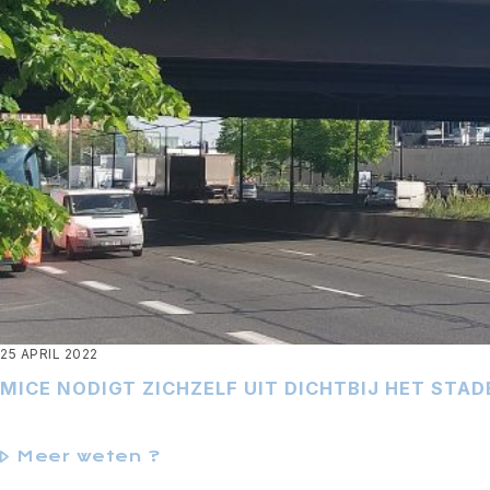
25 APRIL 2022
MICE NODIGT ZICHZELF UIT DICHTBIJ HET STAD
Meer weten ?